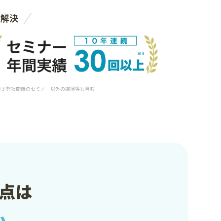
を解決
 ※3 弊社開催のセミナー以外の講演等も含む
点は