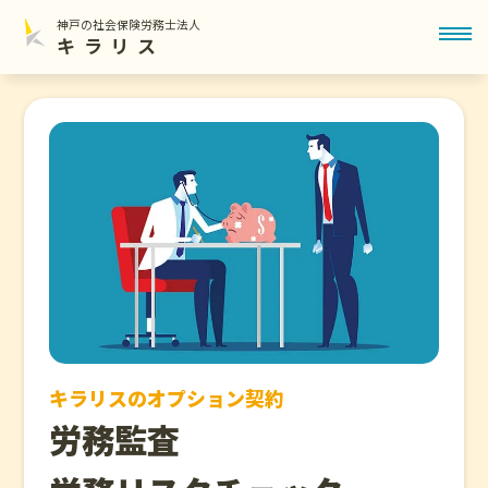
神戸の社会保険労務士法人
toggl
キラリス
キラリスのオプション契約
労務監査