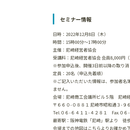
セミナー情報
日時：2022年12月8日（木）
時間：15時00分～17時00分
主催：尼崎経営者協会
受講料：尼崎経営者協会 会員8,000円
※参加申込後、開催3日前以降の取り
定員：20名（申込先着順）
※ご記入いただいた情報は、参加者名
ません。
会場：尼崎商工会議所ビル５階 尼崎
〒６６０-０８８１ 尼崎市昭和通３-
Tel.０６-６４１１-４２８１ Fax.０
最寄駅：阪神電鉄「尼崎」駅より 徒
会場までの地図は
こちら
よりお確かめ