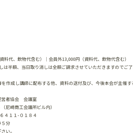
（資料代、飲物代含む）｜会員外13,000円（資料代、飲物代含む）
消しは半額、当日取り消しは全額ご請求させていただきますのでご了
簿を作成し講師に配布する他、資料の送付及び、今後本会が主催す
経営者協会 会議室
９６（尼崎商工会議所ビル内）
６-６４１１-０１８４
歩５分
下さい。