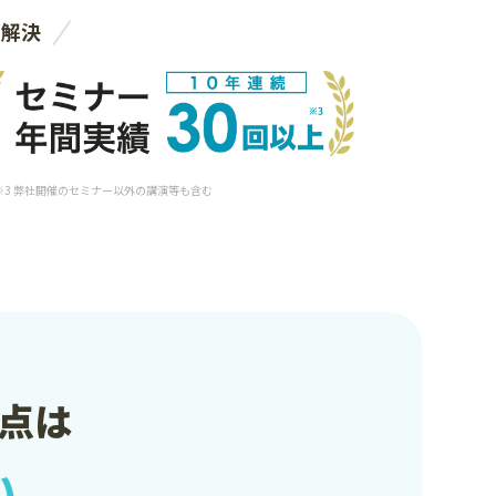
を解決
 ※3 弊社開催のセミナー以外の講演等も含む
点は
い