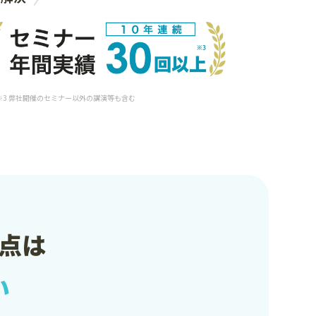
 ※3 弊社開催のセミナー以外の講演等も含む
点は
い