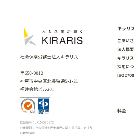
キラリ
ごあい
法人概
社会保険労務士法人キラリス
キラリ
採用に
〒650-0012
ISO27
神戸市中央区北長狭通5-1-21
福建会館ビル301
料金
認証番号：JP15/080372
対象範囲：社会保険労務士業務に関する相談、支援及
び提案活動