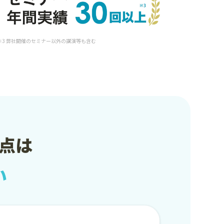
 ※3 弊社開催のセミナー以外の講演等も含む
点は
い