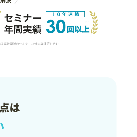
 ※3 弊社開催のセミナー以外の講演等も含む
点は
い