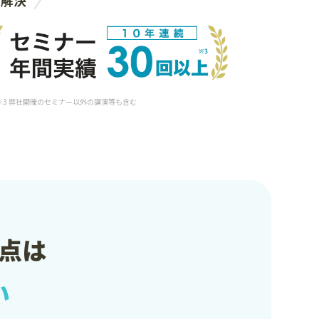
 ※3 弊社開催のセミナー以外の講演等も含む
点は
い