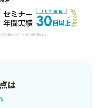
 ※3 弊社開催のセミナー以外の講演等も含む
点は
い